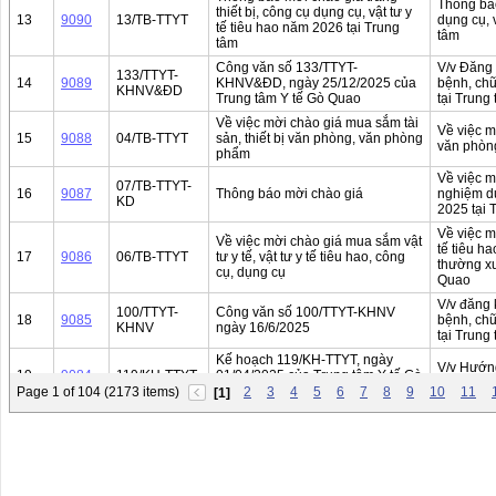
Thông báo
thiết bị, công cụ dụng cụ, vật tư y
13
9090
13/TB-TTYT
dụng cụ, 
tế tiêu hao năm 2026 tại Trung
tâm
tâm
Công văn số 133/TTYT-
V/v Đăng
133/TTYT-
14
9089
KHNV&ĐD, ngày 25/12/2025 của
bệnh, ch
KHNV&ĐD
Trung tâm Y tế Gò Quao
tại Trung
Về việc mời chào giá mua sắm tài
Về việc m
15
9088
04/TB-TTYT
sản, thiết bị văn phòng, văn phòng
văn phòn
phẩm
Về việc m
07/TB-TTYT-
16
9087
Thông báo mời chào giá
nghiệm du
KD
2025 tại 
Về việc m
Về việc mời chào giá mua sắm vật
tế tiêu h
17
9086
06/TB-TTYT
tư y tế, vật tư y tế tiêu hao, công
thường xu
cụ, dụng cụ
Quao
V/v đăng
100/TTYT-
Công văn số 100/TTYT-KHNV
18
9085
bệnh, ch
KHNV
ngày 16/6/2025
tại Trung
Kế hoạch 119/KH-TTYT, ngày
V/v Hướn
19
9084
119/KH-TTYT
01/04/2025 của Trung tâm Y tế Gò
hành ngh
Quao
Page 1 of 104 (2173 items)
2
3
4
5
6
7
8
9
10
11
[1]
Kế hoạch 198/KH-TTYT, ngày
V/v Hướn
20
9083
198/KH-TTYT
22/07/2024 của Trung tâm Y tế Gò
hành ngh
Quao
(Đính kè
Quy chế p
21
9082
185/QĐ-TTYT
Quyết định quy chế phát ngôn
chí