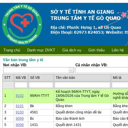
Trang chủ
Danh mục DVKT
Giá dịch vụ
Giới thiệu
Liên hệ
Văn bản trung tâm y tế
Nơi nhận VB:
Cá nhân nhận VB:
STT
Mã VB
Số VB
Tên văn bản
Mô tả
Kế hoạch 99/KH-TTYT, ngày
Hướng dẫ
1
9102
99/KH-TTYT
18/06/2026 của Trung tâm Y tế Gò
nghề khá
Quao
2
9101
Bk
Bằng khen
Bằng khe
3
9100
4581
Quyết đinbn công nhận đề tài
Quyết đin
4
9099
Bc
Báo cáo thành tich
Báo cáo t
5
9098
1431
Quyết định 1431
Quyết địn