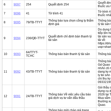
Quyết địn
6
9097
254
Quyết định 254
thuốc ưu 
Tờ trình 
7
9096
41
Tờ trình 41
thuốc nh
Thông báo lựa chọn công ty thẩm
Thông báo
8
9095
79/TB-TTYT
định giá
lý tài sản
Do dung l
tiếp lên 
Quyết định chỉ định bán thanh lý
tài sản vu
9
9094
236/QĐ-TTYT
tài sản
tải về:
https://
usp=shar
64/TTYT-
10
9093
Thông báo bán thanh lý tài sản
Thông báo
TCHC
Thông báo
Gd Quao k
nhAn c6 n
11
9092
43/TB-TTYT
Thông báo bán thanh lý tài sản
dang ky m
ly tei sA
chi thu k
09332199
Gói thầu 
dụng cụ d
Thông báo Về việc yêu cầu báo
2026 tại 
12
9091
24/TB-TTYT
giá dịch vụ tư vấn đấu thầu
Mua sắm v
thường xu
Quao.
Thông báo mời chào giá trang