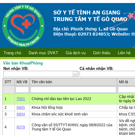
Trang chủ
Danh mục DVKT
Giá dịch vụ
Giới thiệu
Liên hệ
Văn bản Khoa/Phòng
Nơi nhận VB:
Cá nhân nhận VB:
STT
Mã VB
Tên văn bản
Mô tả
Cập nhật 
1
7001
Chứng chỉ đào tạo liên tục Lao 2022
từ ngày 0
2
6805
Khoa Nội tổng hợp
Chấp lại 
3
6804
Khoa chăm sóc sức khoẻ sinh sản
khoa CSS
V/v đề ng
Công văn số 55/TTYT-KHNV, ngày 08/9/2022 của
bệnh, chữ
4
6079
Trung tâm Y tế Gò Quao
bệnh, chữ
khám bện