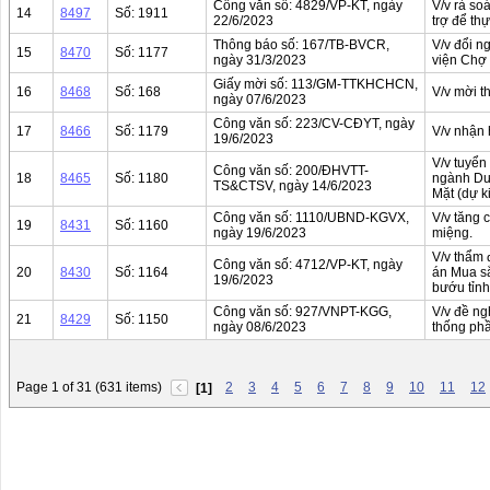
Công văn số: 4829/VP-KT, ngày
V/v rà soá
14
8497
Số: 1911
22/6/2023
trợ để th
Thông báo số: 167/TB-BVCR,
V/v đổi n
15
8470
Số: 1177
ngày 31/3/2023
viện Chợ 
Giấy mời số: 113/GM-TTKHCHCN,
16
8468
Số: 168
V/v mời t
ngày 07/6/2023
Công văn số: 223/CV-CĐYT, ngày
17
8466
Số: 1179
V/v nhận 
19/6/2023
V/v tuyển
Công văn số: 200/ĐHVTT-
18
8465
Số: 1180
ngành Dư
TS&CTSV, ngày 14/6/2023
Mặt (dự k
Công văn số: 1110/UBND-KGVX,
V/v tăng 
19
8431
Số: 1160
ngày 19/6/2023
miệng.
V/v thẩm 
Công văn số: 4712/VP-KT, ngày
20
8430
Số: 1164
án Mua sắ
19/6/2023
bướu tỉnh
Công văn số: 927/VNPT-KGG,
V/v đề ng
21
8429
Số: 1150
ngày 08/6/2023
thống ph
Page 1 of 31 (631 items)
2
3
4
5
6
7
8
9
10
11
12
[1]