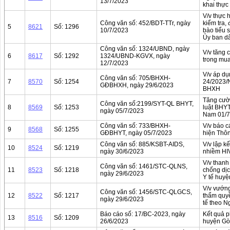
13/7/2023
khai thực
V/v thực 
Công văn số: 452/BDT-TTr, ngày
kiểm tra,
5
8621
Số: 1296
10/7/2023
bào tiểu 
Ủy ban dâ
Công văn số: 1324/UBND, ngày
V/v tăng
6
8617
Số: 1292
1324/UBND-KGVX, ngày
trong mua 
12/7/2023
V/v áp dụ
Công văn số: 705/BHXH-
7
8570
Số: 1254
24/2023/N
GĐBHXH, ngày 29/6/2023
BHXH
Tăng cườn
Công văn số:2199/SYT-QL BHYT,
8
8569
Số: 1253
luật BHYT
ngày 05/7/2023
Nam 01/7
Công văn số: 733/BHXH-
V/v báo c
9
8568
Số: 1255
GĐBHYT, ngày 05/7/2023
hiện Thô
Công văn số: 885/KSBT-AIDS,
V/v lập k
10
8524
Số: 1219
ngày 30/6/2023
nhiềm HIV
V/v thanh
Công văn số: 1461/STC-QLNS,
11
8523
Số: 1218
chống dịc
ngày 29/6/2023
Y tế huy
V/v vướng
Công văn số: 1456/STC-QLGCS,
12
8522
Số: 1217
thẩm quyề
ngày 29/6/2023
tế theo 
Báo cáo số: 17/BC-2023, ngày
Kết quả 
13
8516
Số: 1209
26/6/2023
huyện Gò