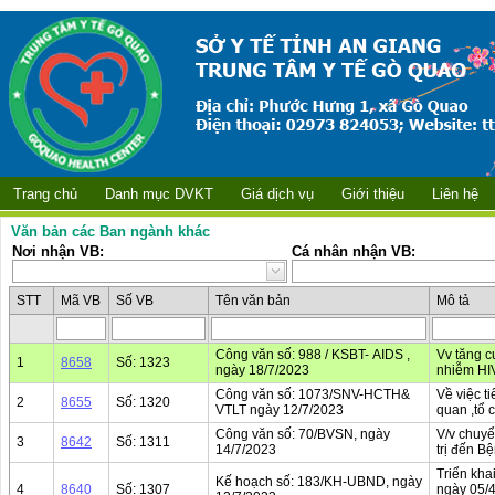
Trang chủ
Danh mục DVKT
Giá dịch vụ
Giới thiệu
Liên hệ
Văn bản các Ban ngành khác
Nơi nhận VB:
Cá nhân nhận VB:
STT
Mã VB
Số VB
Tên văn bản
Mô tả
Công văn số: 988 / KSBT- AIDS ,
Vv tăng c
1
8658
Số: 1323
ngày 18/7/2023
nhiễm HI
Công văn số: 1073/SNV-HCTH&
Về việc t
2
8655
Số: 1320
VTLT ngày 12/7/2023
quan ,tổ 
Công văn số: 70/BVSN, ngày
V/v chuyể
3
8642
Số: 1311
14/7/2023
trị đến B
Triển kha
Kế hoạch số: 183/KH-UBND, ngày
4
8640
Số: 1307
ngày 05/4