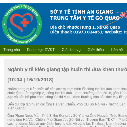
Trang chủ
Danh mục DVKT
Giá dịch vụ
Giới thiệu
Liên hệ
Ngành y tế kiên giang tập huấn thi đua khen thư
(10:04 | 16/10/2018)
Nhằm trang bị kiến thức để các đơn vị thực hiện tốt công tác Thi đua khen t
chức tập huấn nghiệp vụ công tác Thi đua - khen thưởng năm 2018; gần 100 đ
đạo và cán bộ phụ trách công tác thi đua - khen thưởng của các đơn vị y tế tr
Đến dự lớp tập huấn có: Ông Hà Văn Chiến, Phó GĐ Sở Nội vụ -Trưởng Ban 
Kiên Giang;
Ông Phạm Ngọc Mẫn, Phó Bí thư Đảng ủy Sở Y tế và Ông Nguyễn Trúc Giang, 
nghe ông Hà Văn Chiến, Phó Giám đốc Sở Nội vụ -Trưởng Ban TĐKT – Phó C
các nội dung: Một số quy định, hướng dẫn về công tác Thi đua - khen thưởng