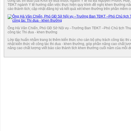
công tác thi đua của Khối thi đua thuộc ngành Y tế và Bà Nguyễn Phước Hu
TĐKT ngành Y tế hướng dẫn việc thực hiện quy trình đề nghị khen thưởng năm
cáo thành tích; cập nhật đăng ký và kết quả xét khen thưởng trên phần mềm 
Ông Hà Văn Chiến, Phó GĐ Sở Nội vụ –Trưởng Ban TĐKT –Phó Chủ tịch Thư
công tác Thi đua - khen thưởng
Lớp tập huấn nhằm trang bị thêm kiến thức cho cán bộ phụ trách công tác thi đ
nhật kiến thức về công tác thi đua - khen thưởng, góp phần nâng cao chất lư
nâng cao chất lượng viết báo cáo thành tích khen thưởng cuối năm của mỗi đơ