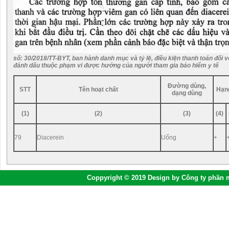
số: 30/2018/TT-BYT, ban hành danh mục và tỷ lệ, điều kiện thanh toán đối 
đánh dấu thuộc phạm vi được hưởng của người tham gia bảo hiểm y tế
Đường dùng,
STT
Tên hoạt chất
Hạn
dạng dùng
(1)
(2)
(3)
(4)
79
Diacerein
Uống
+
Coppyright © 2019 Design by Công ty phần 