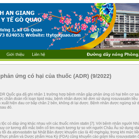
Đường dây nóng Phòng, chống bện
Giới thiệu
Liên hệ
i phản ứng có hại của thuốc (ADR) (9/2022)
DR Quốc gia đã ghi nhận 1 trường hợp bệnh nhân gặp phản ứng có hại trên cơ sa
ợc chẩn đoán rối loạn lipid máu, bệnh nhân được kê đơn sử dụng rosuvasatin liều
 xuất hiện đau cơ bắp chân 2 bên, không đi lại được. Bệnh nhân được ngừng sử 
 sau đó.
 có đáp ứng khác nhau với các thuốc nhóm statin [7]. Với bệnh nhân người Nh
guy cơ tương đối mắc biến cố tim mạch tương tự so với người Châu Âu sử dụng sta
u tối đa atorvastatin tại Nhật Bản được khuyến cáo là 40 mg/ngày, trong khi mức liề
ý Thực phẩm và Dược phẩm Hoa Kỳ (FDA) cũng khuyến cáo giảm liều rosuvastatin 