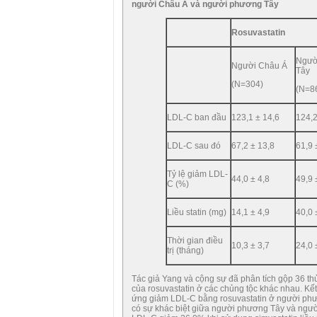
người Châu Á và người phương Tây
Rosuvastatin
Ngườ
Người Châu Á
Tây
(N=304)
(N=8
LDL-C ban đầu
123,1 ± 14,6
124,2
LDL-C sau đó
67,2 ± 13,8
61,9 
Tỷ lệ giảm LDL-
44,0 ± 4,8
49,9 
C (%)
Liều statin (mg)
14,1 ± 4,9
40,0 
Thời gian điều
10,3 ± 3,7
24,0 
trị (tháng)
Tác giả Yang và cộng sự đã phân tích gộp 36 t
của rosuvastatin ở các chủng tộc khác nhau. Kết
ứng giảm LDL-C bằng rosuvastatin ở người phươ
có sự khác biệt giữa người phương Tây và người 