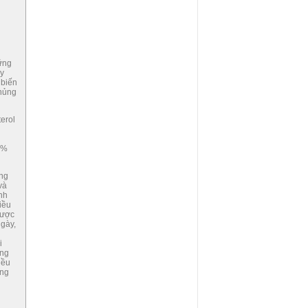
ững
ủy
 biến
chủng
erol
9%
ụng
và
nh
iều
được
ngày,
i
ăng
iều
ong