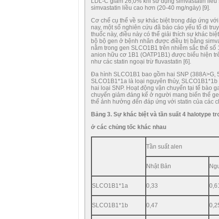
LDL-C giảm 26,0% khi sử dụng simvastatin liều
simvastatin liều cao hơn (20-40 mg/ngày) [9].
Cơ chế cụ thể về sự khác biệt trong đáp ứng v
nay, một số nghiên cứu đã báo cáo yếu tố di tru
thuốc này, điều này có thể giải thích sự khác b
bộ bộ gen ở bệnh nhân được điều trị bằng simva
nằm trong gen SLCO1B1 trên nhiễm sắc thể số 1
anion hữu cơ 1B1 (OATP1B1) được biểu hiện trên
như các statin ngoại trừ fluvastatin [6].
Đa hình SLCO1B1 bao gồm hai SNP (388A>G, 
SLCO1B1*1a là loại nguyên thủy, SLCO1B1*1b
hai loại SNP. Hoạt động vận chuyển tại tế bà
chuyển giảm đáng kể ở người mang biến thể gen
thể ảnh hưởng đến đáp ứng với statin của các c
Bảng 3. Sự khác biệt và tần suất 4 halotype t
ở các chủng tốc khác nhau
Tần suất alen
Nhật Bản
Ngư
SLCO1B1*1a
0,33
0,6
SLCO1B1*1b
0,47
0,2