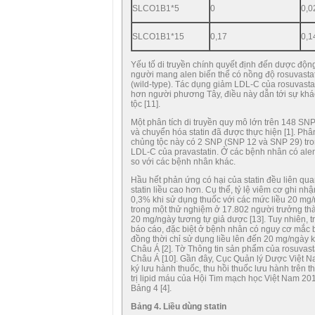
SLCO1B1*5
0
0,0
SLCO1B1*15
0,17
0,1
Yếu tố di truyền chính quyết định đến dược độ
người mang alen biến thể có nồng độ rosuvasta
(wild-type). Tác dụng giảm LDL-C của rosuvast
hơn người phương Tây, điều này dẫn tới sự khác
tộc [11].
Một phân tích di truyền quy mô lớn trên 148 SNP
và chuyển hóa statin đã được thực hiện [1]. Phâ
chủng tộc này có 2 SNP (SNP 12 và SNP 29) tr
LDL-C của pravastatin. Ở các bệnh nhân có ale
so với các bệnh nhân khác.
Hầu hết phản ứng có hại của statin đều liên qu
statin liều cao hơn. Cụ thể, tỷ lệ viêm cơ ghi n
0,3% khi sử dụng thuốc với các mức liều 20 mg
trong một thử nghiệm ở 17.802 người trưởng thà
20 mg/ngày tương tự giả dược [13]. Tuy nhiên, 
báo cáo, đặc biệt ở bệnh nhân có nguy cơ mắc 
đồng thời chỉ sử dụng liều lên đến 20 mg/ngày 
Châu Á [2]. Tờ Thông tin sản phẩm của rosuvast
Châu Á [10]. Gần đây, Cục Quản lý Dược Việt N
ký lưu hành thuốc, thu hồi thuốc lưu hành trên 
trị lipid máu của Hội Tim mạch học Việt Nam 20
Bảng 4 [4].
Bảng 4. Liều dùng statin