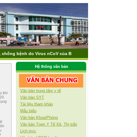
h do Virus nCoV của Bộ Y tế: 1900-9095 hoặc 1900-3228
Hệ thống văn bản
Văn bản trung tâm y tế
u khi
Văn bản SYT
 20
dụng
Tài liệu tham khảo
Mẫu biểu
Văn bản Khoa/Phòng
ật
Văn bản Trạm Y Tế Xã, Thị trấn
tin
u
Lịch trực
ở