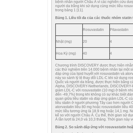
bệnh nhân người Châu Á vì các nghiên cứu dược
người da trắng khi sử dụng cùng mức liều rosuva
trong bảng 1 [11].
Bảng 1. Liều tối đa của các thuốc nhóm statin
Rosuvastatin
Pitavastatin
Nhật (mg)
20
4
Hoa Kỳ (mg)
40
4
Chương trình DISCOVERY được thực hiện nhằm x
các thử nghiệm trên 14.000 bệnh nhân tại một s
đáp ứng của lipid huyết với rosuvastatin và ato
này so sánh tỷ lệ thay đổi LDL-C khi sử dụng ros
Quốc và người da trắng, được thực hiện bằ
Alpha, DISCOVERY-Netherlands, DISCOVERY-PE
giảm LDL-C với rosuvastatin (10 mg) ở bệnh nh
đến -49,7%) trong khi không có sự khác biệt đán
quan giữa liều statin và đáp ứng giảm LDL-C củ
liều statin ở người phương Tây cao hơn người 
atorvastatin liều 80 mg hoặc rosuvastatin liều 
mức liều tương ứng là 18,9 mg hoặc 14,1 mg. Ng
kể so với người Châu Á. Cụ thể, thời gian sử 
Á lần lượt là 24,0 và 10,3 tháng. Thời gian này v
Bảng 2. So sánh đáp ứng với rosuvastatin hoặ