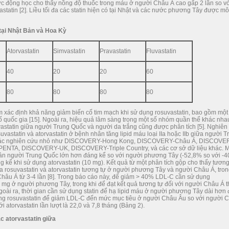
 động học cho thấy nồng độ thuốc trong máu ở người Châu Á cao gấp 2 lần so v
statin [2]. Liều tối đa các statin hiện có tại Nhật và các nước phương Tây được mô
 tại Nhật Bản và Hoa Kỳ
Atorvastatin
Simvastatin
Pravastatin
Fluvastatin
40
20
20
60
80
80
80
80
ác định khả năng giảm biến cố tim mạch khi sử dụng rosuvastatin, bao gồm một 
ố quốc gia [15]. Ngoài ra, hiệu quả lâm sàng trong một số nhóm quần thể khác nha
rvastatin giữa người Trung Quốc và người da trắng cũng được phân tích [5]. Nghiên
uvastatin và atorvastatin ở bệnh nhân tăng lipid máu loại IIa hoặc IIb giữa người T
ng các nghiên cứu nhỏ như DISCOVERY-Hong Kong, DISCOVERY-Châu Á, DISCOVE
NTA, DISCOVERY-UK, DISCOVERY-Triple Country, và các cơ sở dữ liệu khác. 
ân người Trung Quốc lớn hơn đáng kể so với người phương Tây (-52,8% so với -4
g kể khi sử dụng atorvastatin (10 mg). Kết quả từ một phân tích gộp cho thấy tươn
a rosuvastatin và atorvastatin tương tự ở người phương Tây và người Châu Á, tron
Châu Á từ 3-4 lần [8]. Trong báo cáo này, để giảm > 40% LDL-C cần sử dụng
40 mg ở người phương Tây, trong khi để đạt kết quả tương tự đối với người Châu Á t
oài ra, thời gian cần sử dụng statin để hạ lipid máu ở người phương Tây dài hơn
dụng rosuvastatin để giảm LDL-C đến mức mục tiêu ở người Châu Âu so với người 
ới atorvastatin lần lượt là 22,0 và 7,8 tháng (Bảng 2).
c atorvastatin giữa