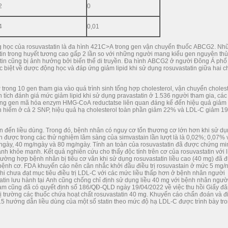
2
0
4
0,01
ng học của rosuvastatin là đa hình 421C>A trong gen vận chuyển thuốc ABCG2. Nh
tin trong huyết tương cao gấp 2 lần so với những người mang kiểu gen nguyên th
atin cũng bị ảnh hưởng bởi biến thể di truyền. Đa hình ABCG2 ở người Đông Á phổ
 biệt về dược động học và đáp ứng giảm lipid khi sử dụng rosuvastatin giữa hai 
 trong 10 gen tham gia vào quá trình sinh tổng hợp cholesterol, vận chuyển cholest
n tích đánh giá mức giảm lipid khi sử dụng pravastatin ở 1.536 người tham gia, các
ong gen mã hóa enzym HMG-CoA reductatse liên quan đáng kể đến hiệu quả giảm
n hiếm ở cả 2 SNP, hiệu quả hạ cholesterol toàn phần giảm 22% và LDL-C giảm 1
an đến liều dùng. Trong đó, bệnh nhân có nguy cơ tổn thương cơ lớn hơn khi sử d
hận được trong các thử nghiệm lâm sàng của simvastain lần lượt là là 0,02%; 0,07% 
/ngày, 40 mg/ngày và 80 mg/ngày. Tính an toàn của rosuvastatin đã được chứng mi
nh khỏe mạnh. Kết quả nghiên cứu cho thấy độc tính trên cơ của rosuvastatin với l
trường hợp bệnh nhân bị tiêu cơ vân khi sử dụng rosuvastatin liều cao (40 mg) đã 
bệnh cơ. FDA khuyến cáo nên cân nhắc khởi đầu điều trị rosuvastain ở mức 5 mg/
khi chưa đạt mục tiêu điều trị LDL-C với các mức liều thấp hơn ở bệnh nhân người
atin lưu hành tại Anh cũng chống chỉ định sử dụng liều 40 mg với bệnh nhân ngườ
am cũng đã có quyết định số 186/QĐ-QLD ngày 19/04/2022 về việc thu hồi Giấy đ
thị trường các thuốc chứa hoạt chất rosuvastatin 40 mg. Khuyến cáo chẩn đoán và đ
15 hướng dẫn liều dùng của một số statin theo mức độ hạ LDL-C được trình bày tr