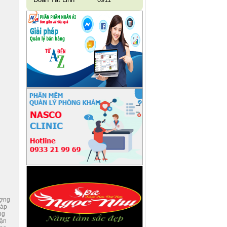
ượng
đáp
ng
hận