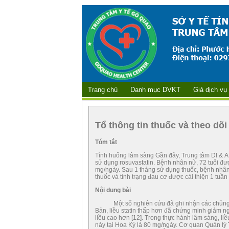
Trang chủ
Danh mục DVKT
Giá dịch vụ
Tổ thông tin thuốc và theo dõ
Tóm tắt
Tình huống lâm sàng Gần đây, Trung tâm DI & A
sử dụng rosuvastatin. Bệnh nhân nữ, 72 tuổi đư
mg/ngày. Sau 1 tháng sử dụng thuốc, bệnh nhân
thuốc và tình trạng đau cơ được cải thiện 1 tuần
Nội dung bài
Một số nghiên cứu đã ghi nhận các chủng tộc
Bản, liều statin thấp hơn đã chứng minh giảm n
liều cao hơn [12]. Trong thực hành lâm sàng, liề
này tại Hoa Kỳ là 80 mg/ngày. Cơ quan Quản l