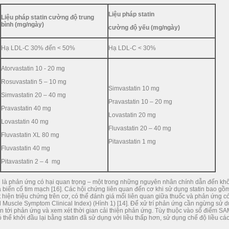
Liệu pháp statin
Liệu pháp statin cường độ trung
bình (mg/ngày)
cường độ yếu (mg/ngày)
Hạ LDL-C 30% đến < 50%
Hạ LDL-C < 30%
Atorvastatin 10 - 20 mg
Rosuvastatin 5 – 10 mg
Simvastatin 10 mg
Simvastatin 20 – 40 mg
Pravastatin 10 – 20 mg
Pravastatin 40 mg
Lovastatin 20 mg
Lovastatin 40 mg
Fluvastatin 20 – 40 mg
Fluvastatin XL 80 mg
Pitavastatin 1 mg
Fluvastatin 40 mg
Pitavastatin 2 – 4 mg
ẫn là phản ứng có hại quan trọng – một trong những nguyên nhân chính dẫn đến kh
a biến cố tim mạch [16]. Các hội chứng liên quan đến cơ khi sử dụng statin bao gồ
t hiện triệu chứng trên cơ, có thể đánh giá mối liên quan giữa thuốc và phản ứng c
Muscle Symptom Clinical Index) (Hình 1) [14]. Để xử trí phản ứng cần ngừng sử 
ẫn tới phản ứng và xem xét thời gian cải thiện phản ứng. Tùy thuộc vào số điểm S
ó thể khởi đầu lại bằng statin đã sử dụng với liều thấp hơn, sử dụng chế độ liều cá