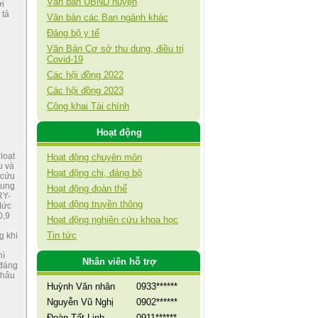
Văn bản UBND huyện
ới
 tả
Văn bản các Ban ngành khác
Đảng bộ y tế
Văn Bản Cơ sở thu dung, điều trị
Covid-19
Các hội đồng 2022
Các hội đồng 2023
Công khai Tài chính
Hoạt động
loạt
Hoạt động chuyên môn
u và
Hoạt động chi, đảng bộ
 cứu
rung
Hoạt động đoàn thể
RY-
Hoạt động truyền thông
Mức
0,9
Hoạt động nghiên cứu khoa học
g
Tin tức
g khi
hì
Nhân viên hỗ trợ
 đáng
Châu
Huỳnh Văn nhân
0933******
Nguyễn Vũ Nghị
0902******
Đoàn Tất Linh
0911******