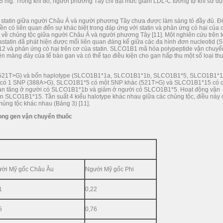
 5 mg. Trong khi đó, người phương Tây chỉ đạt mức giảm LDL-C tương tự khi sử d
ới statin giữa người Châu Á và người phương Tây chưa được làm sáng tỏ đầy đủ. Đ
yền có liên quan đến sự khác biệt trong đáp ứng với statin và phản ứng có hại của 
iệt về chủng tộc giữa người Châu Á và người phương Tây [11]. Một nghiên cứu trên 
statin đã phát hiện được mối liên quan đáng kể giữa các đa hình đơn nucleotid (
2 và phản ứng có hại trên cơ của statin. SLCO1B1 mã hóa polypeptide vận chuyể
 màng đáy của tế bào gan và có thể tạo điều kiện cho gan hấp thu một số loại th
521T>G) và bốn haplotype (SLCO1B1*1a, SLCO1B1*1b, SLCO1B1*5, SLCO1B1*1
 có 1 SNP (388A>G), SLCO1B1*5 có một SNP khác (521T>G) và SLCO1B1*15 có 
o gan tăng ở người có SLCO1B1*1b và giảm ở người có SLCO1B1*5. Hoạt động vận
 SLCO1B1*15. Tần suất 4 kiểu halotype khác nhau giữa các chủng tộc, điều này 
hủng tộc khác nhau (Bảng 3) [11].
rong gen vận chuyển thuốc
ời Mỹ gốc Châu Âu
Người Mỹ gốc Phi
1
0,22
5
0,76