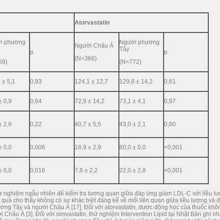
Atorvastatin
i phương
Người phương
Người Châu Á
Tây
p
p
(N=366)
69)
(N=772)
 ± 5,1
0,93
124,1 ± 12,7
129,8 ± 14,2
0,61
± 0,9
0,64
72,9 ± 14,2
73,1 ± 4,1
0,97
± 2,6
0,22
40,7 ± 5,5
43,0 ± 2,1
0,60
± 0,0
0,006
18,9 ± 2,9
80,0 ± 0,0
<0,001
± 0,0
0,016
7,8 ± 2,2
22,0 ± 2,8
<0,001
hử nghiệm ngẫu nhiên để kiểm tra tương quan giữa đáp ứng giảm LDL-C với liều l
 quả cho thấy không có sự khác biệt đáng kể về mối liên quan giữa liều lượng và 
ng Tây và người Châu Á [17]. Đối với atorvastatin, dược động học của thuốc khô
Châu Á [3]. Đối với simvastatin, thử nghiệm Intervention Lipid tại Nhật Bản ghi n