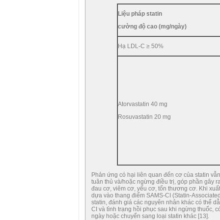
Liệu pháp statin
cường độ cao (mg/ngày)
Hạ LDL-C ≥ 50%
Atorvastatin 40 mg
Rosuvastatin 20 mg
Phản ứng có hại liên quan đến cơ của statin v
tuân thủ và/hoặc ngừng điều trị, góp phần gây r
đau cơ, viêm cơ, yếu cơ, tổn thương cơ. Khi xuấ
dựa vào thang điểm SAMS-CI (Statin-Associated 
statin, đánh giá các nguyên nhân khác có thể d
CI và tình trạng hồi phục sau khi ngừng thuốc, c
ngày hoặc chuyển sang loại statin khác [13].