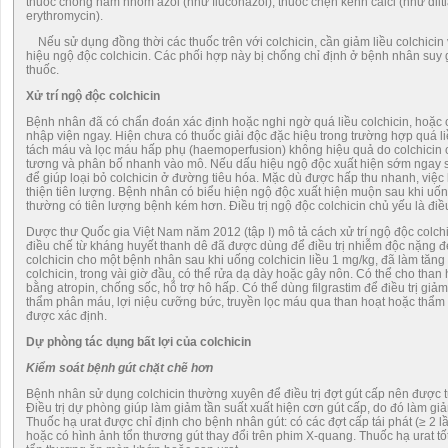
thuốc chống nấm nhóm azol (như fluconazol), thuốc chẹn kênh calci (như dil
erythromycin).
Nếu sử dụng đồng thời các thuốc trên với colchicin, cần giảm liều colchicin
hiệu ngộ độc colchicin. Các phối hợp này bị chống chỉ định ở bệnh nhân su
thuốc.
Xử trí ngộ độc colchicin
Bệnh nhân đã có chẩn đoán xác định hoặc nghi ngờ quá liều colchicin, hoặc c
nhập viện ngay. Hiện chưa có thuốc giải độc đặc hiệu trong trường hợp quá li
tách máu và lọc máu hấp phụ (haemoperfusion) không hiệu quả do colchicin có 
tương và phân bố nhanh vào mô. Nếu dấu hiệu ngộ độc xuất hiện sớm ngay sau
để giúp loại bỏ colchicin ở đường tiêu hóa. Mặc dù được hấp thu nhanh, việc 
thiện tiên lượng. Bệnh nhân có biểu hiện ngộ độc xuất hiện muộn sau khi uố
thường có tiên lượng bệnh kém hơn. Điều trị ngộ độc colchicin chủ yếu là điều 
Dược thư Quốc gia Việt Nam năm 2012 (tập I) mô tả cách xử trí ngộ độc colchi
điều chế từ kháng huyết thanh dê đã được dùng để điều trị nhiễm độc nặng
colchicin cho một bệnh nhân sau khi uống colchicin liều 1 mg/kg, đã làm tăng 
colchicin, trong vài giờ đầu, có thể rửa dạ dày hoặc gây nôn. Có thể cho than h
bằng atropin, chống sốc, hỗ trợ hô hấp. Có thể dùng filgrastim để điều trị giả
thẩm phân máu, lợi niệu cưỡng bức, truyền lọc máu qua than hoạt hoặc thẩm 
được xác định.
Dự phòng tác dụng bất lợi của colchicin
Kiểm soát bệnh gút chặt chẽ hơn
Bệnh nhân sử dụng colchicin thường xuyên để điều trị đợt gút cấp nên được t
Điều trị dự phòng giúp làm giảm tần suất xuất hiện cơn gút cấp, do đó làm g
Thuốc hạ urat được chỉ định cho bệnh nhân gút: có các đợt cấp tái phát (≥ 2 l
hoặc có hình ảnh tổn thương gút thay đổi trên phim X-quang. Thuốc hạ urat t