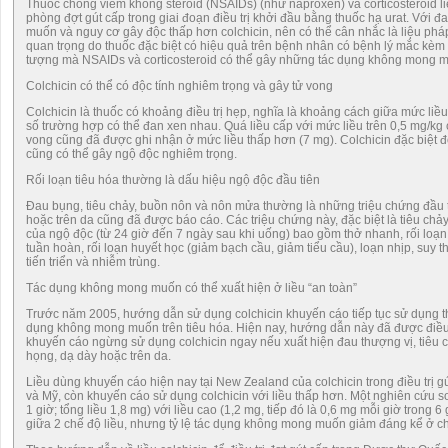
Thuốc chống viêm không steroid (NSAIDs) (như naproxen) và corticosteroid li
phòng đợt gút cấp trong giai đoạn điều trị khởi đầu bằng thuốc hạ urat. Với
muốn và nguy cơ gây độc thấp hơn colchicin, nên có thể cân nhắc là liệu pháp đ
quan trọng do thuốc đặc biệt có hiệu quả trên bệnh nhân có bệnh lý mắc kèm b
tượng mà NSAIDs và corticosteroid có thể gây những tác dụng không mong mu
Colchicin có thể có độc tính nghiêm trọng và gây tử vong
Colchicin là thuốc có khoảng điều trị hẹp, nghĩa là khoảng cách giữa mức liều 
số trường hợp có thể đan xen nhau. Quá liều cấp với mức liều trên 0,5 mg/kg
vong cũng đã được ghi nhận ở mức liều thấp hơn (7 mg). Colchicin đặc biệt độ
cũng có thể gây ngộ độc nghiêm trọng.
Rối loạn tiêu hóa thường là dấu hiệu ngộ độc đầu tiên
Đau bụng, tiêu chảy, buồn nôn và nôn mửa thường là những triệu chứng đầu t
hoặc trên da cũng đã được báo cáo. Các triệu chứng này, đặc biệt là tiêu chảy, 
của ngộ độc (từ 24 giờ đến 7 ngày sau khi uống) bao gồm thở nhanh, rối loạn 
tuần hoàn, rối loạn huyết học (giảm bạch cầu, giảm tiểu cầu), loạn nhịp, suy
tiến triển và nhiễm trùng.
Tác dụng không mong muốn có thể xuất hiện ở liều “an toàn”
Trước năm 2005, hướng dẫn sử dụng colchicin khuyến cáo tiếp tục sử dụng t
dụng không mong muốn trên tiêu hóa. Hiện nay, hướng dẫn này đã được điều
khuyến cáo ngừng sử dụng colchicin ngay nếu xuất hiện đau thượng vị, tiêu 
họng, dạ dày hoặc trên da.
Liều dùng khuyến cáo hiện nay tại New Zealand của colchicin trong điều trị gút
và Mỹ, còn khuyến cáo sử dụng colchicin với liều thấp hơn. Một nghiên cứu so 
1 giờ; tổng liều 1,8 mg) với liều cao (1,2 mg, tiếp đó là 0,6 mg mỗi giờ trong 
giữa 2 chế độ liều, nhưng tỷ lệ tác dụng không mong muốn giảm đáng kể ở ch