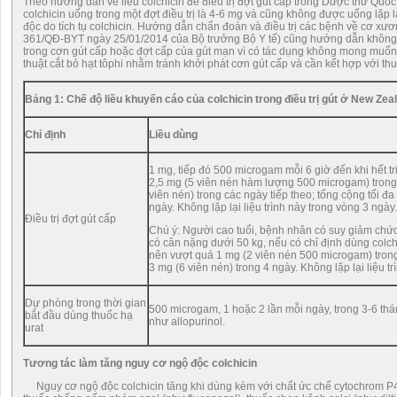
Theo hướng dẫn về liều colchicin để điều trị đợt gút cấp trong Dược thư Quốc 
colchicin uống trong một đợt điều trị là 4-6 mg và cũng không được uống lặp l
độc do tích tụ colchicin. Hướng dẫn chẩn đoán và điều trị các bệnh về cơ x
361/QĐ-BYT ngày 25/01/2014 của Bộ trưởng Bộ Y tế) cũng hướng dẫn không n
trong cơn gút cấp hoặc đợt cấp của gút mạn vì có tác dụng không mong muố
thuật cắt bỏ hạt tôphi nhằm tránh khởi phát cơn gút cấp và cần kết hợp với th
Bảng 1: Chế độ liều khuyến cáo của colchicin trong điều trị gút ở New Zea
Chỉ định
Liều dùng
1 mg, tiếp đó 500 microgam mỗi 6 giờ đến khi hết tr
2,5 mg (5 viên nén hàm lượng 500 microgam) trong 
viên nén) trong các ngày tiếp theo; tổng cộng tối đa
ngày. Không lặp lại liệu trình này trong vòng 3 ngày.
Điều trị đợt gút cấp
Chú ý: Người cao tuổi, bệnh nhân có suy giảm chứ
có cân nặng dưới 50 kg, nếu có chỉ định dùng colchi
nên vượt quá 1 mg (2 viên nén 500 microgam) trong
3 mg (6 viên nén) trong 4 ngày. Không lặp lại liệu t
Dự phòng trong thời gian
500 microgam, 1 hoặc 2 lần mỗi ngày, trong 3-6 th
bắt đầu dùng thuốc hạ
như allopurinol.
urat
Tương tác làm tăng nguy cơ ngộ độc colchicin
Nguy cơ ngộ độc colchicin tăng khi dùng kèm với chất ức chế cytochrom P