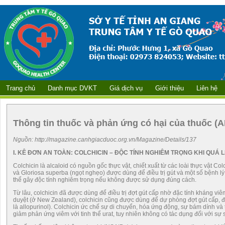
Trang chủ
Danh mục DVKT
Giá dịch vụ
Giới thiệu
Liên hệ
Thông tin thuốc và phản ứng có hại của thuốc (A
Nguồn: http://magazine.canhgiacduoc.org.vn/Magazine/Details/137
I. KÊ ĐƠN AN TOÀN: COLCHICIN – ĐỘC TÍNH NGHIÊM TRỌNG KHI QUÁ L
Colchicin là alcaloid có nguồn gốc thực vật, chiết xuất từ các loài thực vật Col
và Gloriosa superba (ngọt nghẹo) được dùng để điều trị gút và một số bệnh lý
thể gây độc tính nghiêm trọng nếu không được sử dụng đúng cách.
Từ lâu, colchicin đã được dùng để điều trị đợt gút cấp nhờ đặc tính kháng vi
duyệt (ở New Zealand), colchicin cũng được dùng để dự phòng đợt gút cấp, đặ
là allopurinol). Colchicin ức chế sự di chuyển, hóa ứng động, sự bám dính và 
giảm phản ứng viêm với tinh thể urat, tuy nhiên không có tác dụng đối với sự sả