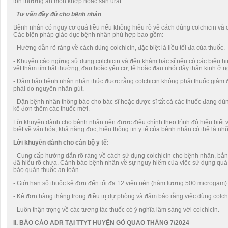
tổn thương ăn mòn khớp hoặc sạn urat.
Tư vấn đầy đủ cho bệnh nhân
Bệnh nhân có nguy cơ quá liều nếu không hiểu rõ về cách dùng colchicin và
Các biện pháp giáo dục bệnh nhân phù hợp bao gồm:
- Hướng dẫn rõ ràng về cách dùng colchicin, đặc biệt là liều tối đa của thuốc.
- Khuyến cáo ngừng sử dụng colchicin và đến khám bác sĩ nếu có các biểu h
vết thâm tím bất thường; đau hoặc yếu cơ; tê hoặc đau nhói dây thần kinh ở 
- Đảm bảo bệnh nhân nhận thức được rằng colchicin không phải thuốc giảm
phải do nguyên nhân gút.
- Dặn bệnh nhân thông báo cho bác sĩ hoặc dược sĩ tất cả các thuốc đang dùng 
kê đơn thêm các thuốc mới.
Lời khuyên dành cho bệnh nhân nên được điều chỉnh theo trình độ hiểu biết 
biệt về văn hóa, khả năng đọc, hiểu thông tin y tế của bệnh nhân có thể là n
Lời khuyên dành cho cán bộ y tế:
- Cung cấp hướng dẫn rõ ràng về cách sử dụng colchicin cho bệnh nhân, bằng
đã hiểu rõ chưa. Cảnh báo bệnh nhân về sự nguy hiểm của việc sử dụng quá l
bảo quản thuốc an toàn.
- Giới hạn số thuốc kê đơn đến tối đa 12 viên nén (hàm lượng 500 microgam) 
- Kê đơn hàng tháng trong điều trị dự phòng và đảm bảo rằng việc dùng colc
- Luôn thận trọng về các tương tác thuốc có ý nghĩa lâm sàng với colchicin.
II. BÁO CÁO ADR TẠI TTYT HUYỆN GÒ QUAO THÁNG
7/2024