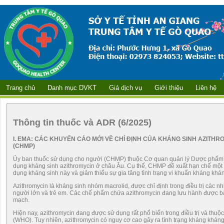
Trang chủ
Danh mục DVKT
Giá dịch vụ
Giới thiệu
Liên hệ
Thông tin thuốc và ADR (6/2025)
I.
EMA: CÁC KHUYẾN CÁO MỚI VỀ CHỈ ĐỊNH CỦA KHÁNG SINH AZITHR
(CHMP)
Ủy ban thuốc sử dụng cho người (CHMP) thuộc Cơ quan quản lý Dược phẩm 
dụng kháng sinh azithromycin ở châu Âu. Cụ thể, CHMP đề xuất hạn chế một s
dụng kháng sinh này và giảm thiểu sự gia tăng tình trạng vi khuẩn kháng khán
Azithromycin là kháng sinh nhóm macrolid, được chỉ định trong điều trị các
người lớn và trẻ em. Các chế phẩm chứa azithromycin đang lưu hành được b
mạch.
Hiện nay, azithromycin đang được sử dụng rất phổ biến trong điều trị và thuộ
(WHO). Tuy nhiên, azithromycin có nguy cơ cao gây ra tình trạng kháng kháng