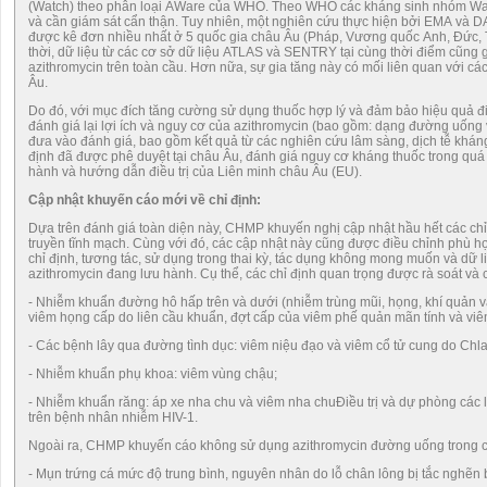
(Watch) theo phân loại AWare của WHO. Theo WHO các kháng sinh nhóm Watc
và cần giám sát cẩn thận. Tuy nhiên, một nghiên cứu thực hiện bởi EMA và 
được kê đơn nhiều nhất ở 5 quốc gia châu Âu (Pháp, Vương quốc Anh, Đức,
thời, dữ liệu từ các cơ sở dữ liệu ATLAS và SENTRY tại cùng thời điểm cũng 
azithromycin trên toàn cầu. Hơn nữa, sự gia tăng này có mối liên quan với cá
Âu.
Do đó, với mục đích tăng cường sử dụng thuốc hợp lý và đảm bảo hiệu quả đi
đánh giá lại lợi ích và nguy cơ của azithromycin (bao gồm: dạng đường uống 
đưa vào đánh giá, bao gồm kết quả từ các nghiên cứu lâm sàng, dịch tễ khán
định đã được phê duyệt tại châu Âu, đánh giá nguy cơ kháng thuốc trong quá t
hành và hướng dẫn điều trị của Liên minh châu Âu (EU).
Cập nhật khuyến cáo mới về chỉ định
:
Dựa trên đánh giá toàn diện này, CHMP khuyến nghị cập nhật hầu hết các c
truyền tĩnh mạch. Cùng với đó, các cập nhật này cũng được điều chỉnh phù h
chỉ định, tương tác, sử dụng trong thai kỳ, tác dụng không mong muốn và dữ l
azithromycin đang lưu hành. Cụ thể, các chỉ định quan trọng được rà soát và 
- Nhiễm khuẩn đường hô hấp trên và dưới (nhiễm trùng mũi, họng, khí quản v
viêm họng cấp do liên cầu khuẩn, đợt cấp của viêm phế quản mãn tính và viê
- Các bệnh lây qua đường tình dục: viêm niệu đạo và viêm cổ tử cung do Chl
- Nhiễm khuẩn phụ khoa: viêm vùng chậu;
- Nhiễm khuẩn răng: áp xe nha chu và viêm nha chuĐiều trị và dự phòng các
trên bệnh nhân nhiễm HIV-1.
Ngoài ra, CHMP khuyến cáo không sử dụng azithromycin đường uống trong c
- Mụn trứng cá mức độ trung bình, nguyên nhân do lỗ chân lông bị tắc nghẽn b