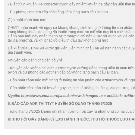
- Diệt trừ vi khuẩn Helicobacter pylori gây nhiễm khuẩn dạ dày dẫn đến tình t
- Dự phòng cơn hen cấp có/không kèm tăng bạch cầu ái toan
Cập nhật cảnh báo mới
CHMP nhấn mạnh về nguy cơ kháng kháng sinh trong tờ thông tin sản phẩm. Th
trạng kháng thuốc do nồng độ thuốc trong máu và mô vẫn duy trì ở mức thấp t
Cảnh báo mới này nhấn mạnh azithromycin chỉ nên được sử dụng khi đã cân nh
tại địa phương, và khi phác đồ điều trị đầu tay không phù hợp.
Đề xuất của CHMP đã được gửi đến Liên minh châu Âu để ban hành các quyết đ
gia thành viên.
Khuyến cáo dành cho cán bộ y tế
- Khuyến cáo không chỉ định azithromycin đường uống trong điều trị mụn trứng
pylori và dự phòng các đợt hen cấp có/không tăng bạch cầu ái toan.
- Cập nhật cảnh báo mới trong tờ thông tin sản phẩm của azithromycin về nguy
- Cân nhắc cẩn thận lợi ích và nguy cơ, dịch tễ kháng thuốc tại địa phương, c
Nguồn: https://www.ema.europa.eu/en/news/changes-use-antibiotic-azith
II. BÁO CÁO ADR TẠI TTYT HUYỆN GÒ QUAO THÁNG
6
/2025
Trong tháng 6/2025 không ghi nhận trường hợp xảy ra phản ứng có hại của t
III. THU HỒI GIẤY ĐĂNG KÝ LƯU HÀNH THUỐC, THU HỒI THUỐC LƯU 