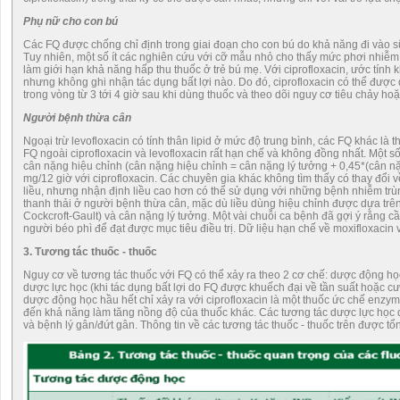
Phụ nữ cho con bú
Các FQ được chống chỉ định trong giai đoạn cho con bú do khả năng đi vào s
Tuy nhiên, một số ít các nghiên cứu với cỡ mẫu nhỏ cho thấy mức phơi nhiễm l
làm giới hạn khả năng hấp thu thuốc ở trẻ bú mẹ. Với ciprofloxacin, ước tín
nhưng không ghi nhận tác dụng bất lợi nào. Do đó, ciprofloxacin có thể đượ
trong vòng từ 3 tới 4 giờ sau khi dùng thuốc và theo dõi nguy cơ tiêu chảy 
Người bệnh thừa cân
Ngoại trừ levofloxacin có tính thân lipid ở mức độ trung bình, các FQ khác là 
FQ ngoài ciprofloxacin và levofloxacin rất hạn chế và không đồng nhất. Một số
cân nặng hiệu chỉnh (cân nặng hiệu chỉnh = cân nặng lý tưởng + 0,45*(cân n
mg/12 giờ với ciprofloxacin. Các chuyên gia khác không tìm thấy có thay đổi
liều, nhưng nhận định liều cao hơn có thể sử dụng với những bệnh nhiễm trùn
thanh thải ở người bệnh thừa cân, mặc dù liều dùng hiệu chỉnh được dựa trên
Cockcroft-Gault) và cân nặng lý tưởng. Một vài chuỗi ca bệnh đã gợi ý rằng 
người béo phì để đạt được mục tiêu điều trị. Dữ liệu hạn chế về moxifloxacin và
3. Tương tác thuốc - thuốc
Nguy cơ về tương tác thuốc với FQ có thể xảy ra theo 2 cơ chế: dược động họ
dược lực học (khi tác dụng bất lợi do FQ được khuếch đại về tần suất hoặc c
dược động học hầu hết chỉ xảy ra với ciprofloxacin là một thuốc ức chế enz
đến khả năng làm tăng nồng độ của thuốc khác. Các tương tác dược lực học 
và bệnh lý gân/đứt gân. Thông tin về các tương tác thuốc - thuốc trên được t