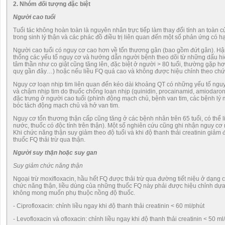
2. Nhóm đối tượng đặc biệt
Người cao tuổi
Tuổi tác không hoàn toàn là nguyên nhân trực tiếp làm thay đổi tính an toàn 
trong sinh lý thận và các phác đồ điều trị liên quan đến một số phản ứng có 
Người cao tuổi có nguy cơ cao hơn về tổn thương gân (bao gồm đứt gân). Hậu
thống các yếu tố nguy cơ và hướng dẫn người bệnh theo dõi từ những dấu hiệu
tâm thần như co giật cũng tăng lên, đặc biệt ở người > 80 tuổi, thường gặp hơn
quỵ gần đây…) hoặc nếu liều FQ quá cao và không được hiệu chỉnh theo chứ
Nguy cơ loạn nhịp tim liên quan đến kéo dài khoảng QT có những yếu tố nguy
và chậm nhịp tim do thuốc chống loạn nhịp (quinidin, procainamid, amiodaron, 
đặc trưng ở người cao tuổi (phình động mạch chủ, bệnh van tim, các bệnh lý
bóc tách động mạch chủ và hở van tim.
Nguy cơ tổn thương thận cấp cũng tăng ở các bệnh nhân trên 65 tuổi, có thể liê
nước, thuốc có độc tính trên thận). Một số nghiên cứu cũng ghi nhận nguy cơ 
Khi chức năng thận suy giảm theo độ tuổi và khi độ thanh thải creatinin giảm
thuốc FQ thải trừ qua thận.
Người suy thận hoặc suy gan
Suy giảm chức năng thận
Ngoại trừ moxifloxacin, hầu hết FQ được thải trừ qua đường tiết niệu ở dạng
chức năng thận, liều dùng của những thuốc FQ này phải được hiệu chỉnh dựa 
không mong muốn phụ thuộc nồng độ thuốc.
- Ciprofloxacin: chỉnh liều ngay khi độ thanh thải creatinin < 60 ml/phút
- Levofloxacin và ofloxacin: chỉnh liều ngay khi độ thanh thải creatinin < 50 ml