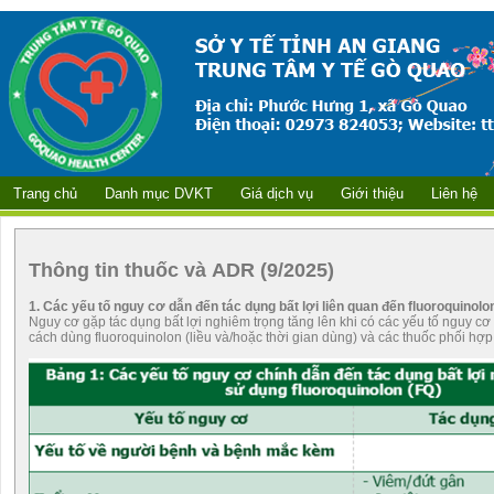
Trang chủ
Danh mục DVKT
Giá dịch vụ
Giới thiệu
Liên hệ
Thông tin thuốc và ADR (9/2025)
1. Các yếu tố nguy cơ dẫn đến tác dụng bất lợi liên quan đến fluoroquinolo
Nguy cơ gặp tác dụng bất lợi nghiêm trọng tăng lên khi có các yếu tố nguy 
cách dùng fluoroquinolon (liều và/hoặc thời gian dùng) và các thuốc phối hợp