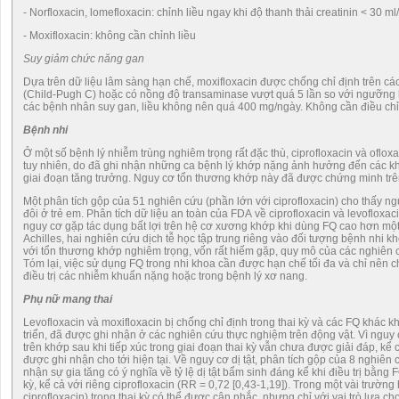
- Norfloxacin, lomefloxacin: chỉnh liều ngay khi độ thanh thải creatinin < 30 ml
- Moxifloxacin: không cần chỉnh liều
Suy giảm chức năng gan
Dựa trên dữ liệu lâm sàng hạn chế, moxifloxacin được chống chỉ định trên 
(Child-Pugh C) hoặc có nồng độ transaminase vượt quá 5 lần so với ngưỡng bì
các bệnh nhân suy gan, liều không nên quá 400 mg/ngày. Không cần điều chỉnh
Bệnh nhi
Ở một số bệnh lý nhiễm trùng nghiêm trọng rất đặc thù, ciprofloxacin và oflox
tuy nhiên, do đã ghi nhận những ca bệnh lý khớp nặng ảnh hưởng đến các khớp
giai đoạn tăng trưởng. Nguy cơ tổn thương khớp này đã được chứng minh trên
Một phân tích gộp của 51 nghiên cứu (phần lớn với ciprofloxacin) cho thấy n
đôi ở trẻ em. Phân tích dữ liệu an toàn của FDA về ciprofloxacin và levofloxac
nguy cơ gặp tác dụng bất lợi trên hệ cơ xương khớp khi dùng FQ cao hơn một
Achilles, hai nghiên cứu dịch tễ học tập trung riêng vào đối tượng bệnh nhi kh
với tổn thương khớp nghiêm trọng, vốn rất hiếm gặp, quy mô của các nghiên 
Tóm lại, việc sử dụng FQ trong nhi khoa cần được hạn chế tối đa và chỉ nên 
điều trị các nhiễm khuẩn nặng hoặc trong bệnh lý xơ nang.
Phụ nữ mang thai
Levofloxacin và moxifloxacin bị chống chỉ định trong thai kỳ và các FQ khác 
triển, đã được ghi nhận ở các nghiên cứu thực nghiệm trên động vật. Vì nguy
trên khớp sau khi tiếp xúc trong giai đoạn thai kỳ vẫn chưa được giải đáp, k
được ghi nhận cho tới hiện tại. Về nguy cơ dị tật, phân tích gộp của 8 nghiê
nhận sự gia tăng có ý nghĩa về tỷ lệ dị tật bẩm sinh đáng kể khi điều trị bằng 
kỳ, kể cả với riêng ciprofloxacin (RR = 0,72 [0,43-1,19]). Trong một vài trường
ciprofloxacin) trong thai kỳ có thể được cân nhắc, nhưng chỉ với vai trò lựa 