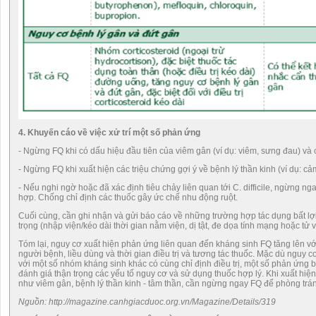
4. Khuyến cáo về việc xử trí một số phản ứng
- Ngừng FQ khi có dấu hiệu đầu tiên của viêm gân (ví dụ: viêm, sưng đau) và c
- Ngừng FQ khi xuất hiện các triệu chứng gợi ý về bệnh lý thần kinh (ví dụ: cảm
- Nếu nghi ngờ hoặc đã xác định tiêu chảy liên quan tới C. difficile, ngừng ng
hợp. Chống chỉ định các thuốc gây ức chế nhu động ruột.
Cuối cùng, cần ghi nhận và gửi báo cáo về những trường hợp tác dụng bất lợ
trọng (nhập viện/kéo dài thời gian nằm viện, dị tật, đe dọa tính mạng hoặc tử 
Tóm lại, nguy cơ xuất hiện phản ứng liên quan đến kháng sinh FQ tăng lên vớ
người bệnh, liều dùng và thời gian điều trị và tương tác thuốc. Mặc dù nguy 
với một số nhóm kháng sinh khác có cùng chỉ định điều trị, một số phản ứng b
đánh giá thận trọng các yếu tố nguy cơ và sử dụng thuốc hợp lý. Khi xuất hi
như viêm gân, bệnh lý thần kinh - tâm thần, cần ngừng ngay FQ để phòng trá
Nguồn: http://magazine.canhgiacduoc.org.vn/Magazine/Details/319